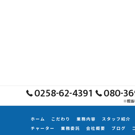
0258-62-4391
080-36
※担当
ホーム
こだわり
業務内容
スタッフ紹介
チャーター
業務委託
会社概要
ブログ