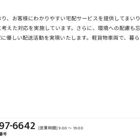
おり、お客様にわかりやすい宅配サービスを提供してまい
に考えた対応を実施しています。さらに、環境への配慮も
球に優しい配送活動を実現いたします。軽貨物車両で、暮ら
97-6642
[営業時間] 9:00 ～ 19:00
番号