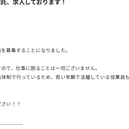
委託、求人しております！
。
員を募集することになりました。
すので、仕事に困ることは一切ございません。
義体制で行っているため、若い年齢で活躍している従業員
ださい！！
-------------